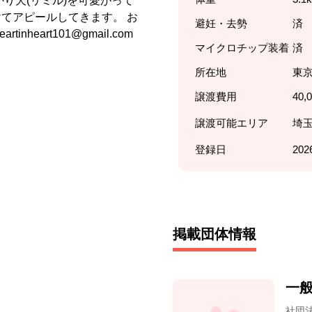
り犬(リミル)を可愛がって
てアピールしてきます。 お
避妊・去勢
済
heart101@gmail.com
マイクロチップ装着
済
所在地
東
譲渡費用
40,
譲渡可能エリア
埼玉
登録日
202
掲載団体情報
一般
社団