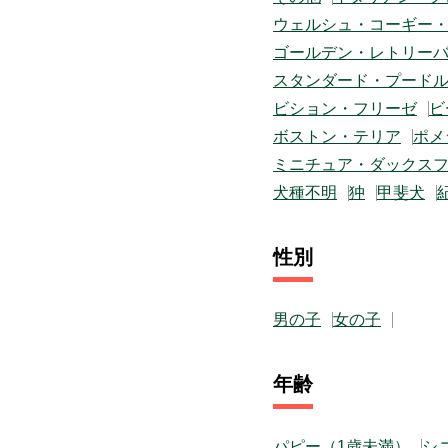
ウェルシュ・コーギー
ゴールデン・レトリー
スタンダード・プード
ビション・フリーゼ
ビ
ボストン・テリア
ポメ
ミニチュア・ダックス
犬種不明
狆
甲斐犬
性別
男の子
女の子
年齢
パピー（1歳未満）
シ