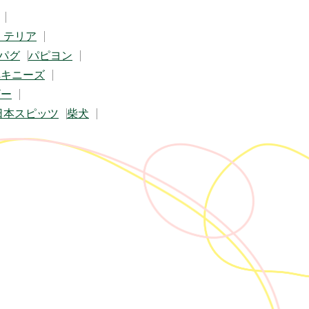
・テリア
パグ
パピヨン
ペキニーズ
ザー
日本スピッツ
柴犬