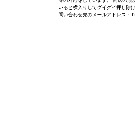
等の対応をしています。 同居の預か
いると横入りしてグイグイ押し除け
問い合わせ先のメールアドレス： heartin