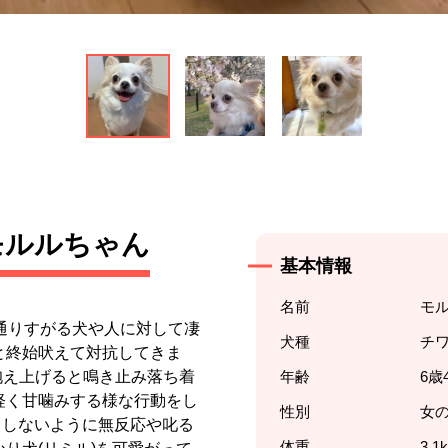
モルルちゃん
基本情報
名前
モ
通りすがる犬や人に対して凄
犬種
チ
と終始吠えて対抗してきま
抱え上げると鳴き止み落ち着
年齢
6歳
軽く甘噛みする様な行動をし
性別
女
トしないように無反応や叱る
体重
3.1