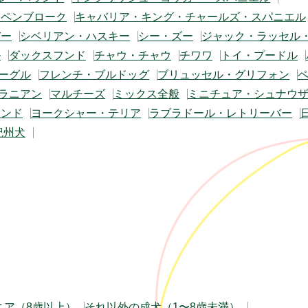
・ペンブローク
キャバリア・キング・チャールズ・スパニエル
バー
シベリアン・ハスキー
シー・ズー
ジャック・ラッセル
ル
ダックスフンド
チャウ・チャウ
チワワ
トイ・プードル
ーグル
フレンチ・ブルドッグ
ブリュッセル・グリフォン
ラニアン
マルチーズ
ミックス全般
ミニチュア・シュナウ
フンド
ヨークシャー・テリア
ラブラドール・レトリーバー
紀州犬
ニア（8歳以上）
それ以外の成犬（1〜8歳未満）