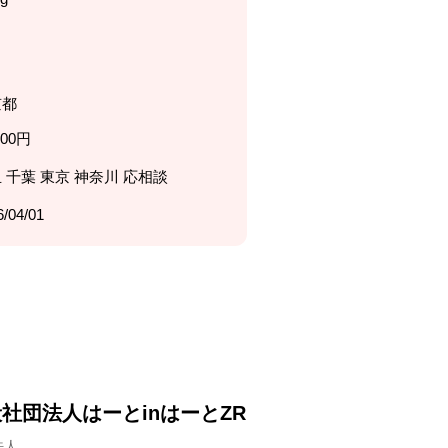
京都
000円
 千葉 東京 神奈川 応相談
6/04/01
社団法人はーとinはーとZR
法人