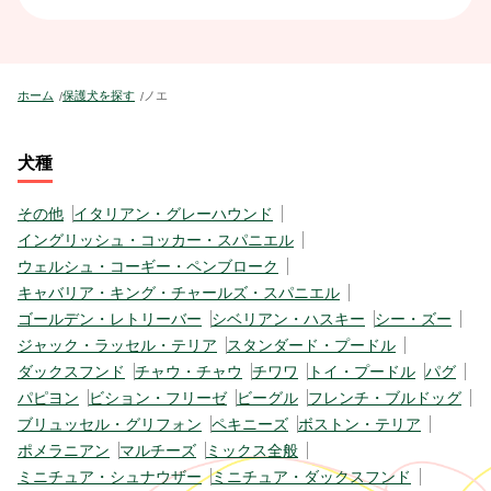
ホーム
保護犬を探す
ノエ
犬種
その他
イタリアン・グレーハウンド
イングリッシュ・コッカー・スパニエル
ウェルシュ・コーギー・ペンブローク
キャバリア・キング・チャールズ・スパニエル
ゴールデン・レトリーバー
シベリアン・ハスキー
シー・ズー
ジャック・ラッセル・テリア
スタンダード・プードル
ダックスフンド
チャウ・チャウ
チワワ
トイ・プードル
パグ
パピヨン
ビション・フリーゼ
ビーグル
フレンチ・ブルドッグ
ブリュッセル・グリフォン
ペキニーズ
ボストン・テリア
ポメラニアン
マルチーズ
ミックス全般
ミニチュア・シュナウザー
ミニチュア・ダックスフンド