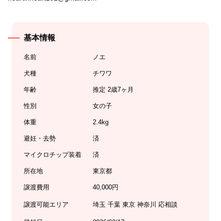
基本情報
名前
ノエ
犬種
チワワ
年齢
推定 2歳7ヶ月
性別
女の子
体重
2.4kg
避妊・去勢
済
マイクロチップ装着
済
所在地
東京都
譲渡費用
40,000円
譲渡可能エリア
埼玉 千葉 東京 神奈川 応相談