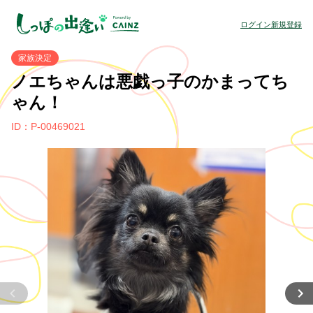
ログイン
新規登録
家族決定
ノエちゃんは悪戯っ子のかまってち
ゃん！
ID：P-00469021