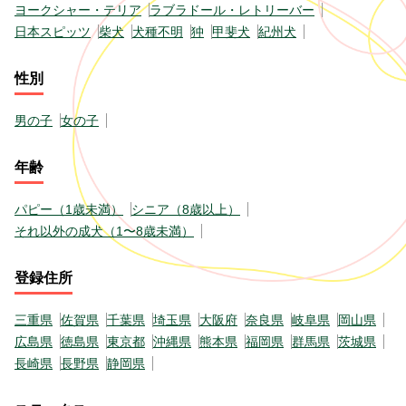
ヨークシャー・テリア
ラブラドール・レトリーバー
日本スピッツ
柴犬
犬種不明
狆
甲斐犬
紀州犬
性別
男の子
女の子
年齢
パピー（1歳未満）
シニア（8歳以上）
それ以外の成犬（1〜8歳未満）
登録住所
三重県
佐賀県
千葉県
埼玉県
大阪府
奈良県
岐阜県
岡山県
広島県
徳島県
東京都
沖縄県
熊本県
福岡県
群馬県
茨城県
長崎県
長野県
静岡県