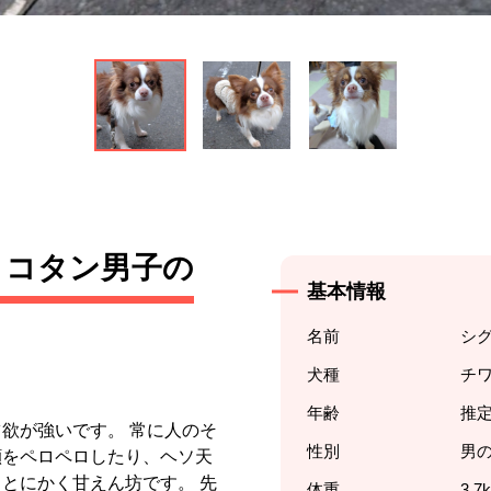
ョコタン男子の
基本情報
名前
シ
犬種
チ
年齢
推定
欲が強いです。 常に人のそ
性別
男
顔をペロペロしたり、ヘソ天
とにかく甘えん坊です。 先
体重
3.7