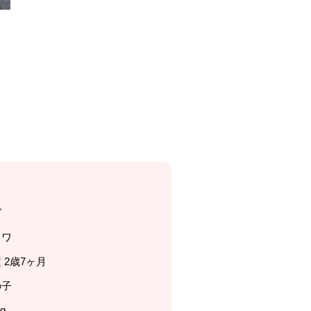
グ
ワワ
 2歳7ヶ月
の子
kg