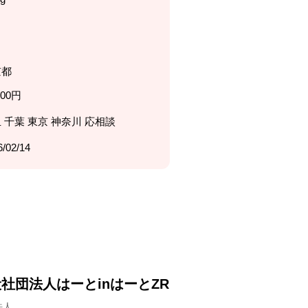
京都
000円
 千葉 東京 神奈川 応相談
6/02/14
社団法人はーとinはーとZR
法人