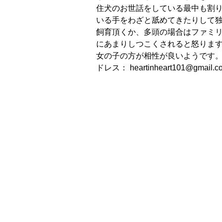
住犬のお世話をしている最中も割
いる手をわざと舐めてきたりして独
飼育頂くか、多頭の場合はファミリ
にあまりしつこくされると怒ります
女の子の方が相性が良いようです。
ドレス： heartinheart101@gmail.c