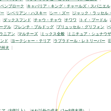
・ペンブローク
キャバリア・キング・チャールズ・スパニエル
バー
シベリアン・ハスキー
シー・ズー
ジャック・ラッセル
ル
ダックスフンド
チャウ・チャウ
チワワ
トイ・プードル
ーグル
フレンチ・ブルドッグ
ブリュッセル・グリフォン
ラニアン
マルチーズ
ミックス全般
ミニチュア・シュナウ
フンド
ヨークシャー・テリア
ラブラドール・レトリーバー
紀州犬
ニア（8歳以上）
それ以外の成犬（1〜8歳未満）