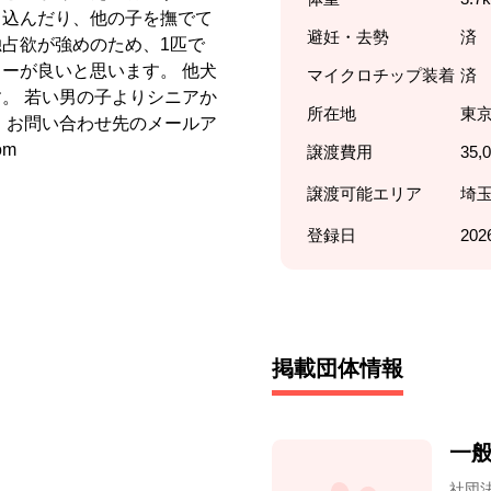
り込んだり、他の子を撫でて
避妊・去勢
済
占欲が強めのため、1匹で
ーが良いと思います。 他犬
マイクロチップ装着
済
。 若い男の子よりシニアか
所在地
東
 お問い合わせ先のメールア
om
譲渡費用
35,
譲渡可能エリア
埼玉
登録日
202
掲載団体情報
一般
社団