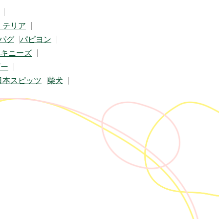
・テリア
パグ
パピヨン
ペキニーズ
ザー
日本スピッツ
柴犬