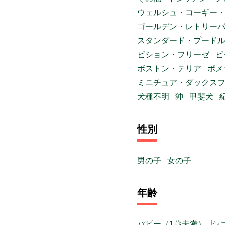
ウェルシュ・コーギー
ゴールデン・レトリー
スタンダード・プード
ビション・フリーゼ
ビ
ボストン・テリア
ポメ
ミニチュア・ダックス
犬種不明
狆
甲斐犬
性別
男の子
女の子
年齢
パピー（1歳未満）
シ