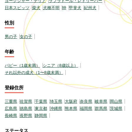
ヨークシャー・テリア
ラブラドール・レトリーバー
日本スピッツ
柴犬
犬種不明
狆
甲斐犬
紀州犬
性別
男の子
女の子
年齢
パピー（1歳未満）
シニア（8歳以上）
それ以外の成犬（1〜8歳未満）
登録住所
三重県
佐賀県
千葉県
埼玉県
大阪府
奈良県
岐阜県
岡山県
広島県
徳島県
東京都
沖縄県
熊本県
福岡県
群馬県
茨城県
長崎県
長野県
静岡県
ステータス