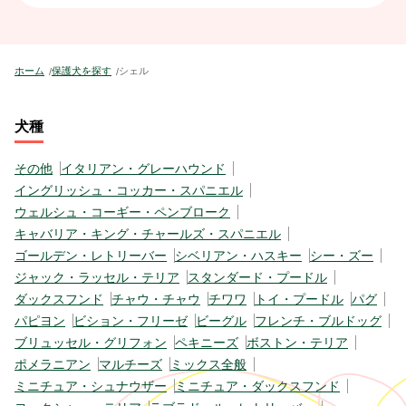
ホーム
保護犬を探す
シェル
犬種
その他
イタリアン・グレーハウンド
イングリッシュ・コッカー・スパニエル
ウェルシュ・コーギー・ペンブローク
キャバリア・キング・チャールズ・スパニエル
ゴールデン・レトリーバー
シベリアン・ハスキー
シー・ズー
ジャック・ラッセル・テリア
スタンダード・プードル
ダックスフンド
チャウ・チャウ
チワワ
トイ・プードル
パグ
パピヨン
ビション・フリーゼ
ビーグル
フレンチ・ブルドッグ
ブリュッセル・グリフォン
ペキニーズ
ボストン・テリア
ポメラニアン
マルチーズ
ミックス全般
ミニチュア・シュナウザー
ミニチュア・ダックスフンド