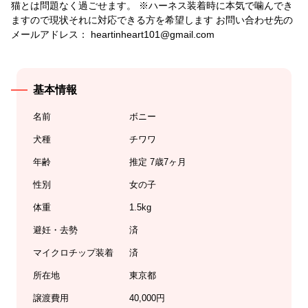
猫とは問題なく過ごせます。 ※ハーネス装着時に本気で噛んでき
ますので現状それに対応できる方を希望します お問い合わせ先の
メールアドレス： heartinheart101@gmail.com
基本情報
名前
ボニー
犬種
チワワ
年齢
推定 7歳7ヶ月
性別
女の子
体重
1.5kg
避妊・去勢
済
マイクロチップ装着
済
所在地
東京都
譲渡費用
40,000円