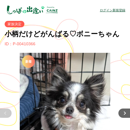
ログイン
新規登録
家族決定
小柄だけどがんばる♡ボニーちゃん
ID：P-00410366
新着