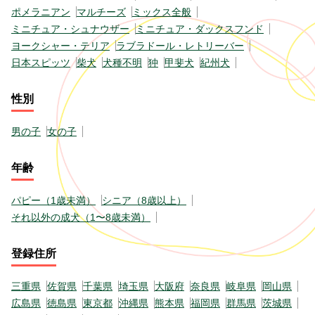
ポメラニアン
マルチーズ
ミックス全般
ミニチュア・シュナウザー
ミニチュア・ダックスフンド
ヨークシャー・テリア
ラブラドール・レトリーバー
日本スピッツ
柴犬
犬種不明
狆
甲斐犬
紀州犬
性別
男の子
女の子
年齢
パピー（1歳未満）
シニア（8歳以上）
それ以外の成犬（1〜8歳未満）
登録住所
三重県
佐賀県
千葉県
埼玉県
大阪府
奈良県
岐阜県
岡山県
広島県
徳島県
東京都
沖縄県
熊本県
福岡県
群馬県
茨城県