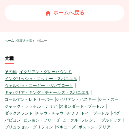
ホームへ戻る
ホーム
保護犬を探す
ボニー
犬種
その他
イタリアン・グレーハウンド
イングリッシュ・コッカー・スパニエル
ウェルシュ・コーギー・ペンブローク
キャバリア・キング・チャールズ・スパニエル
ゴールデン・レトリーバー
シベリアン・ハスキー
シー・ズー
ジャック・ラッセル・テリア
スタンダード・プードル
ダックスフンド
チャウ・チャウ
チワワ
トイ・プードル
パグ
パピヨン
ビション・フリーゼ
ビーグル
フレンチ・ブルドッグ
ブリュッセル・グリフォン
ペキニーズ
ボストン・テリア