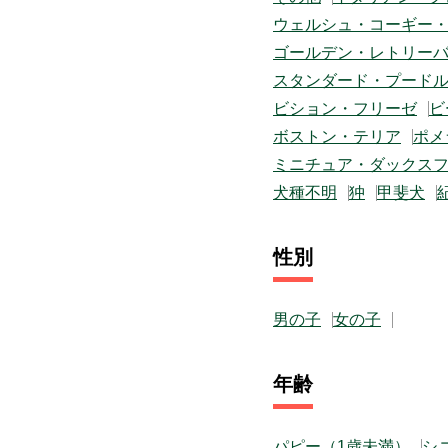
ウェルシュ・コーギー
ゴールデン・レトリー
スタンダード・プード
ビション・フリーゼ
ビ
ボストン・テリア
ポメ
ミニチュア・ダックス
犬種不明
狆
甲斐犬
性別
男の子
女の子
年齢
パピー（1歳未満）
シ