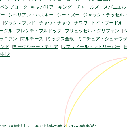
・ペンブローク
キャバリア・キング・チャールズ・スパニエル
バー
シベリアン・ハスキー
シー・ズー
ジャック・ラッセル
ル
ダックスフンド
チャウ・チャウ
チワワ
トイ・プードル
ーグル
フレンチ・ブルドッグ
ブリュッセル・グリフォン
ラニアン
マルチーズ
ミックス全般
ミニチュア・シュナウ
フンド
ヨークシャー・テリア
ラブラドール・レトリーバー
紀州犬
ニア（8歳以上）
それ以外の成犬（1〜8歳未満）