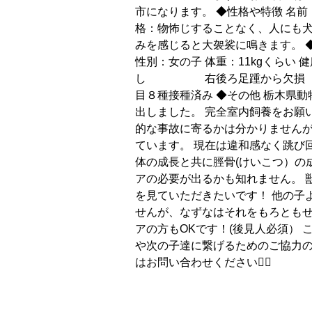
市になります。 ◆性格や特徴 名前：な
格：物怖じすることなく、人に
みを感じると大袈裟に鳴きます。 ◆
性別：女の子 体重：11kgくらい
し 右後ろ足踵から欠損
目８種接種済み ◆その他 栃木県
出しました。 完全室内飼養をお願
的な事故に寄るかは分かりません
ています。 現在は違和感なく跳び
体の成長と共に脛骨(けいこつ）の
アの必要が出るかも知れません。 
を見ていただきたいです！ 他の子
せんが、なずなはそれをもろともせ
アの方もOKです！(後見人必須） 
や次の子達に繋げるためのご協力の
はお問い合わせください🙇‍♀