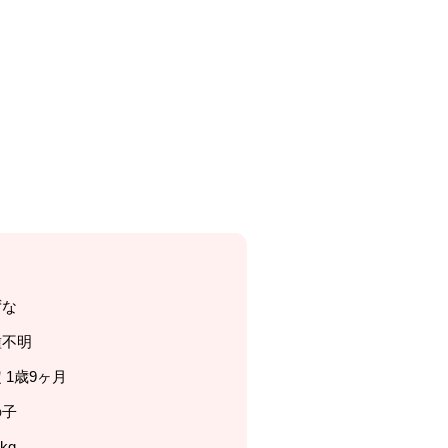
ずな
種不明
 1歳9ヶ月
の子
0kg