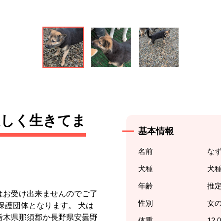
逞しく生きてま
基本情報
名前
な
犬種
犬
年齢
推定
はお受け出来ませんのでご了
性別
女
る保護団体となります。 犬は
栃木県那須郡か長野県安曇野
体重
12.