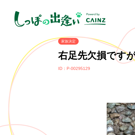
家族決定
右足先欠損です
ID：P-00295129