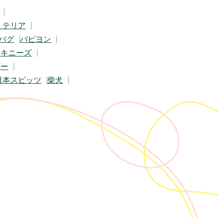
・テリア
パグ
パピヨン
ペキニーズ
ザー
日本スピッツ
柴犬