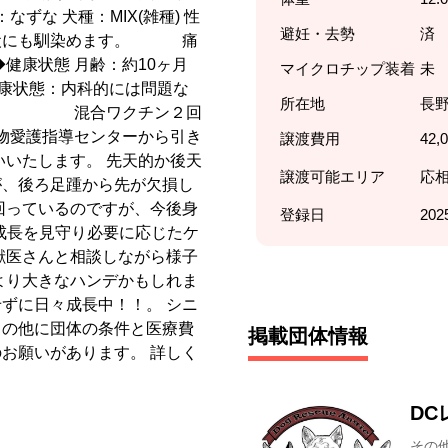
ずな 犬種：MIX(雑種) 性
避妊・去勢
済
も犬にも馴染めます。 痛
健康状態 月齢：約10ヶ月
マイクロチップ装着
未
 健康状態：内科的には問題な
所在地
長
 混合ワクチン２回
動物愛護指導センターから引き
譲渡費用
42,
いいたします。 先天的か後天
譲渡可能エリア
応
が、後ろ足踵から先が欠損し
回っているのですが、今後身
登録日
202
成長を見守り必要に応じたケ
獣医さんと相談しながら様子
より大きなハンデかもしれま
ずに日々成長中！！。 シニ
この他に団体の条件と医療費
掲載団体情報
お願いがあります。 詳しく
DC
その