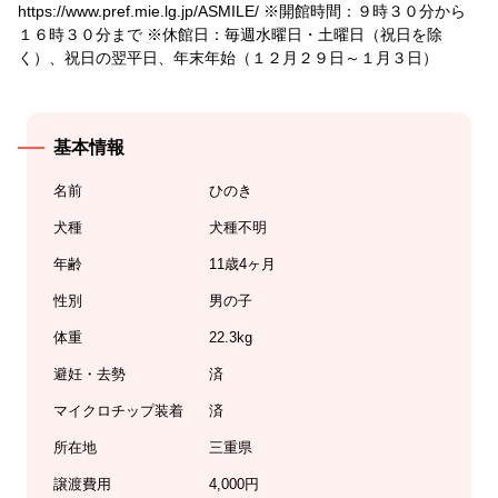
https://www.pref.mie.lg.jp/ASMILE/ ※開館時間：９時３０分から
１６時３０分まで ※休館日：毎週水曜日・土曜日（祝日を除
く）、祝日の翌平日、年末年始（１２月２９日～１月３日）
基本情報
名前
ひのき
犬種
犬種不明
年齢
11歳4ヶ月
性別
男の子
体重
22.3kg
避妊・去勢
済
マイクロチップ装着
済
所在地
三重県
譲渡費用
4,000円