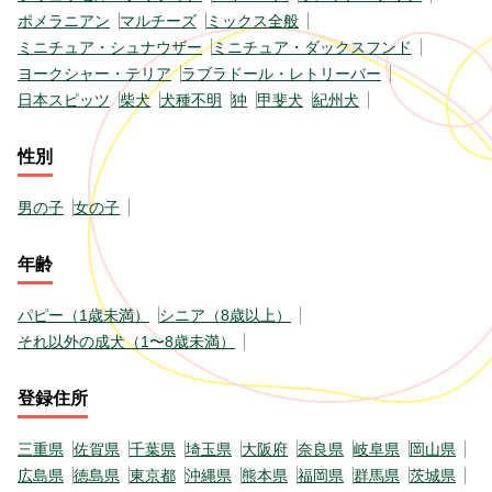
ポメラニアン
マルチーズ
ミックス全般
ミニチュア・シュナウザー
ミニチュア・ダックスフンド
ヨークシャー・テリア
ラブラドール・レトリーバー
日本スピッツ
柴犬
犬種不明
狆
甲斐犬
紀州犬
性別
男の子
女の子
年齢
パピー（1歳未満）
シニア（8歳以上）
それ以外の成犬（1〜8歳未満）
登録住所
三重県
佐賀県
千葉県
埼玉県
大阪府
奈良県
岐阜県
岡山県
広島県
徳島県
東京都
沖縄県
熊本県
福岡県
群馬県
茨城県