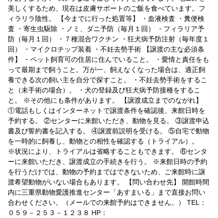
美しくするため、現在は皮膚サポートのご飯を食べています。フ
ィラリラ陰性。 【今までに行った処置等】 ・血液検査 ・糞便検
査 ・寄生虫駆除 ・ノミ、ダニ予防（毎月１回） ・フィラリア予
防（毎月１回） ・７種混合ワクチン ・狂犬病予防注射（毎年度１
回） ・マイクロチップ装着 ・不妊去勢手術 【譲渡の主な必須条
件】 ・ペット飼育可の住居に住んでいること。 ・愛情と責任をも
って最期まで飼うこと。万が一、飼えなくなった場合は、適正飼
養できる次の飼い主を自分で探すこと。 ・不妊去勢手術をするこ
と（未手術の場合）。 ・犬の登録及び狂犬病予防接種をするこ
と。 ※その他にも条件があります。 【譲渡成立までのながれ】
①電話もしくはインターネットで譲渡条件を確認後、来館日時を
予約する。 ②センターに来館いただき、動物を見る。 ③譲渡申込
書及び誓約書を記入する。 ④譲渡前説明を受ける。 ⑤自宅で動物
を一時的に飼養し、動物との相性を確認する（トライアル）。
※状況により、トライアルは省略することもできます。 ⑥センタ
ーに来館いただき、譲渡成立の手続きを行う。 ※来館日時の予約
を行うだけでは、動物の予約まではできないため、ご来館時に譲
渡希望動物がいない場合もあります。 【問い合わせ先】 開館時間
内に三重県動物愛護推進センター「あすまいる」まで直接お問い
合わせください。（メールでの来館予約はできません。） TEL：
０５９－２５３－１２３８ HP：