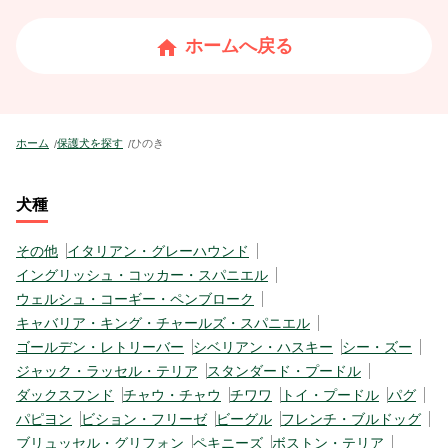
ホームへ戻る
ホーム
保護犬を探す
ひのき
犬種
その他
イタリアン・グレーハウンド
イングリッシュ・コッカー・スパニエル
ウェルシュ・コーギー・ペンブローク
キャバリア・キング・チャールズ・スパニエル
ゴールデン・レトリーバー
シベリアン・ハスキー
シー・ズー
ジャック・ラッセル・テリア
スタンダード・プードル
ダックスフンド
チャウ・チャウ
チワワ
トイ・プードル
パグ
パピヨン
ビション・フリーゼ
ビーグル
フレンチ・ブルドッグ
ブリュッセル・グリフォン
ペキニーズ
ボストン・テリア